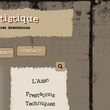
tistique
tres délectations
S
CONTACT
L’Asso
Prestations
Techniques