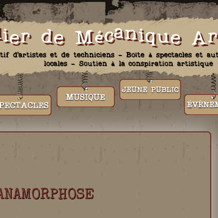
lier de Mécanique Ar
ctif d'artistes et de techniciens – Boîte à spectacles et au
locales – Soutien à la conspiration artistique
SPECTACLES
MUSIQUE
JEUNE PUBLIC
ÉVÉNEMENT
 ANAMORPHOSE