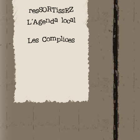
resSORTissEZ
L’Agenda local
Les Complices