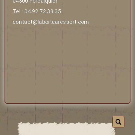
04300 Forcalquier
Tel : 04 92 72 38 35
contact@laboitearessort.com