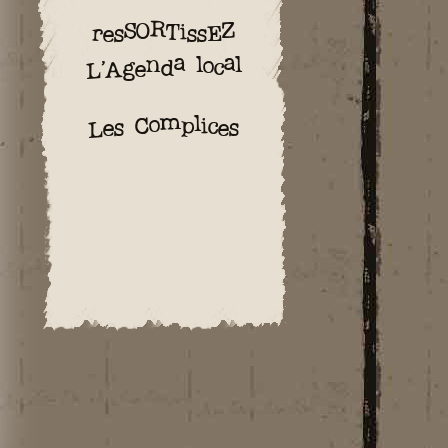
resSORTissEZ
L’Agenda local
Les Complices