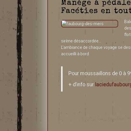
Manège à pédale
Facéties en tou
B
al
des
flo
sirène désaccordée…
L’ambiance de chaque voyage se dessin
accueilli à bord.
Pour moussaillons de 0 à 99 
+ d’info sur
laciedufaubou