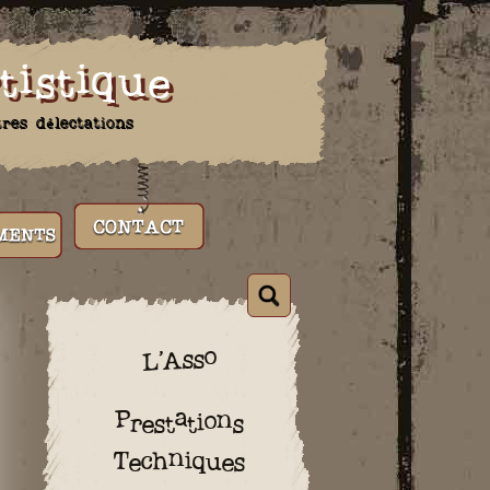
tistique
tres délectations
S
CONTACT
L’Asso
Prestations
Techniques